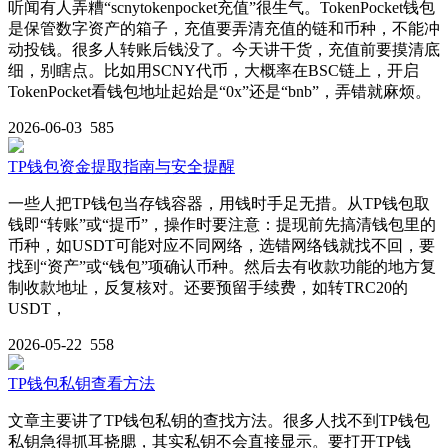
听闻有人弄糟“scnytokenpocket充值”很生气。TokenPocket钱包
是保管数字资产的箱子，充值要弄清充值的链和币种，不能冲
动投钱。很多人转账后钱没了。今天讲干货，充值前要摸清底
细，别瞎点。比如用SCNY代币，大概率在BSC链上，开启
TokenPocket看钱包地址起始是“0x”还是“bnb”，弄错就麻烦。
2026-06-03
585
TP钱包资金提取指南与安全提醒
一些人把TP钱包当存钱容器，用钱时手足无措。从TP钱包取
钱即“转账”或“提币”，操作时要注意：提现前先搞清钱包里的
币种，如USDT可能对应不同网络，选错网络钱就找不回，要
找到“资产”或“钱包”项确认币种。然后去有收款功能的地方复
制收款地址，反复核对。还要预留手续费，如转TRC20的
USDT，
2026-05-22
558
TP钱包私钥查看方法
文章主要讲了TP钱包私钥的查找方法。很多人找不到TP钱包
私钥急得抓耳挠腮，其实私钥不会直接显示。要打开TP钱