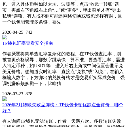
包，进入具体币种如以太坊、波场等，点击“收款”“转账”选
项，再点右下角或右上角“…”或“更多”，弹出菜单才有“导出
私钥”选项。有人找不到可能是网络切换或钱包选择有误，且
一个钱包能管理多条链，要先
2026-04-25
742
TP钱包汇率查看安全指南
作者厌恶将简单查汇率复杂化的教程。在TP钱包查汇率，别
被首页价格误导，那数字跳动快，算不准。要查看汇率，需进
入特定币种，如USDT等，进入后右上角或中间位置会显示兑
美元价格。想知道实时汇率，直接点“兑换”或“闪兑”，在输入
框输入数字，下方弹出的兑换价格才是交易所实际成交价，强
调别嫌麻烦多戳一下，比瞎猜
2026-03-23
878
2026年2月转账失败品牌榜：TP钱包卡顿优缺点全评价，哪个
好？
有人询问TP钱包无法转账，作者一天遇八次。多数转账失败