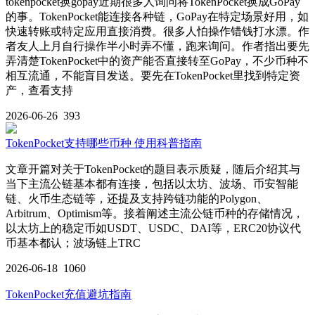
tokenpocket换gopay近期很多人询问将TokenPocket换成GoPay
的事。TokenPocket能连接各种链，GoPay在特定场景好用，如
快速转账或特定应用直接消费。很多人怕操作错钱打水漂。作
者友人上月自行操作半小时弄不懂，跑来询问。作者指出要先
弄清楚TokenPocket中的资产能否直接转至GoPay，不少币种不
相互流通，不能盲目发送。要先在TokenPocket里找到特定资
产，查看支持
2026-06-26
393
TokenPocket支持哪些币种 使用科普指南
文章开篇对关于TokenPocket的题目表示质疑，随后介绍其与
当下主流公链基本都有连接，包括以太坊、波场、币安智能
链、火币生态链等，还提及支持跨链功能的Polygon、
Arbitrum、Optimism等。接着阐述主流公链币种的存储情况，
以太坊上的稳定币如USDT、USDC、DAI等，ERC20协议代
币基本都认；波场链上TRC
2026-06-18
1060
TokenPocket充值避坑指南