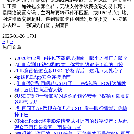
非钱包问题，而是操作遗漏或网络变故。常见原因一是没留够
矿工费，如钱包余额全转，无钱支付手续费会致交易卡死；二
是网络设置有误，主网与要转币种不匹配，或RPC节点拥堵、
网速慢致交易超时。遇到转账卡住别慌别反复提交，可按第一
步去区... ，强调先自查，别盲目
2026-01-26
1791
‹‹
1
››
热门文章
1
2026年02月TP钱包下载避坑指南：哪个才是官方版？
2
吐血实测TP钱包和欧意，你亏的钱都进了谁的口袋
3
FIL竟然值这么多USDT价格背后，这几点太扎心了
4
tp钱包DApp安全连接指南
5
吐血整理别再瞎转USDT了，TP钱包跨TRC链速通教
程，速度拉满还省大钱
6
USDT钱包一转账就闪退你的钱还安全吗揭秘元凶竟是
这些常见坑
7
别再问了AB币现在值几个USDT看一眼行情能让你惊
掉下巴
8
TokenPocket将电影爱情变成可拥有的数字资产：从此
观众不再只是看客，而是参与者
9
血泪教训你用的USDT钱包，可能根本不是你的别再弄