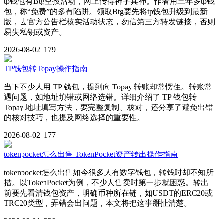
tp钱包有Btg空投活动，网上传得神乎其神。作者用三年多tp钱
包，称“免费”的多有陷阱。领取Btg要先将tp钱包升级到最新
版，去官方公告栏核实活动状态，勿信第三方转发链接，否则
易失私钥或资产。
2026-08-02
179
TP钱包转Topay操作指南
当下不少人用 TP 钱包，提到向 Topay 转账却常愣住。转账常
遇问题，如地址填错或网络选错。详细介绍了 TP 钱包转
Topay 地址填写方法，要完整复制、核对，还分享了避免出错
的核对技巧，也提及网络选择的重要性。
2026-08-02
177
tokenpocket怎么出售 TokenPocket资产转出操作指南
tokenpocket怎么出售如今很多人有数字钱包，转钱时却不知所
措。以TokenPocket为例，不少人售卖时第一步就困惑。转出
前要先看清钱包资产，明确币种所在链，如USDT的ERC20或
TRC20类型，弄错会出问题，本文将把这事掰扯清楚。