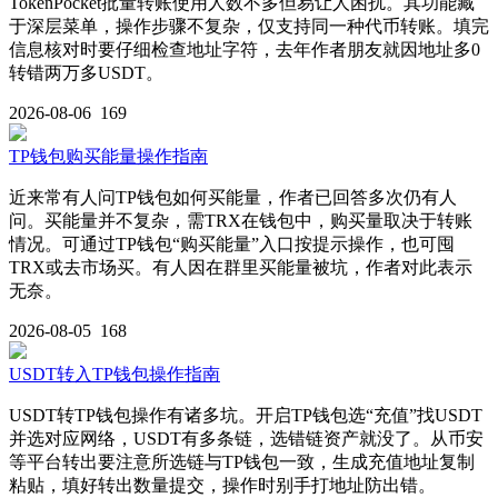
TokenPocket批量转账使用人数不多但易让人困扰。其功能藏
于深层菜单，操作步骤不复杂，仅支持同一种代币转账。填完
信息核对时要仔细检查地址字符，去年作者朋友就因地址多0
转错两万多USDT。
2026-08-06
169
TP钱包购买能量操作指南
近来常有人问TP钱包如何买能量，作者已回答多次仍有人
问。买能量并不复杂，需TRX在钱包中，购买量取决于转账
情况。可通过TP钱包“购买能量”入口按提示操作，也可囤
TRX或去市场买。有人因在群里买能量被坑，作者对此表示
无奈。
2026-08-05
168
USDT转入TP钱包操作指南
USDT转TP钱包操作有诸多坑。开启TP钱包选“充值”找USDT
并选对应网络，USDT有多条链，选错链资产就没了。从币安
等平台转出要注意所选链与TP钱包一致，生成充值地址复制
粘贴，填好转出数量提交，操作时别手打地址防出错。