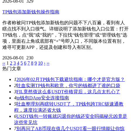
2026-08-01
329
TP钱包添加新钱包操作指南
作者称被问TP钱包添加新钱包的问题不下八百遍，看到有人
瞎点找不到入口很气。详细说明了添加新钱包入口位置：打开
TP钱包，点“我”或“我的”，下拉找“钱包管理”或“管理钱包”选
项，里面右上角或底部有“+”号即入口，不同版本位置有别，
难寻可更新APP，还提及创建和导入有区别。
2026-08-01
230
‹‹
1
2
3
4
5
6
7
8
9
10
›
››
热门文章
1
2026年02月TP钱包下载避坑指南：哪个才是官方版？
2
吐血实测TP钱包和欧意，你亏的钱都进了谁的口袋
3
FIL竟然值这么多USDT价格背后，这几点太扎心了
4
tp钱包DApp安全连接指南
5
吐血整理别再瞎转USDT了，TP钱包跨TRC链速通教
程，速度拉满还省大钱
6
USDT钱包一转账就闪退你的钱还安全吗揭秘元凶竟是
这些常见坑
7
别再问了AB币现在值几个USDT看一眼行情能让你惊