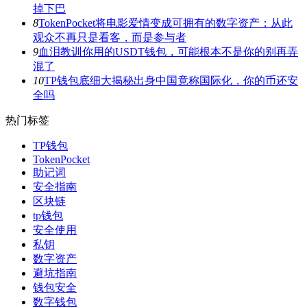
掉下巴
8
TokenPocket将电影爱情变成可拥有的数字资产：从此
观众不再只是看客，而是参与者
9
血泪教训你用的USDT钱包，可能根本不是你的别再弄
混了
10
TP钱包底细大揭秘出身中国竟称国际化，你的币还安
全吗
热门标签
TP钱包
TokenPocket
助记词
安全指南
区块链
tp钱包
安全使用
私钥
数字资产
避坑指南
钱包安全
数字钱包