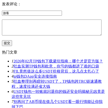
发表评论：
热门文章
1
2026年02月TP钱包下载避坑指南：哪个才是官方版？
2
吐血实测TP钱包和欧意，你亏的钱都进了谁的口袋
3
FIL竟然值这么多USDT价格背后，这几点太扎心了
4
tp钱包DApp安全连接指南
5
吐血整理别再瞎转USDT了，TP钱包跨TRC链速通教
程，速度拉满还省大钱
6
USDT钱包一转账就闪退你的钱还安全吗揭秘元凶竟是
这些常见坑
7
别再问了AB币现在值几个USDT看一眼行情能让你惊
掉下巴