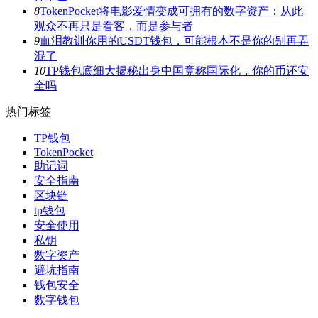
8
TokenPocket将电影爱情变成可拥有的数字资产：从此
观众不再只是看客，而是参与者
9
血泪教训你用的USDT钱包，可能根本不是你的别再弄
混了
10
TP钱包底细大揭秘出身中国竟称国际化，你的币还安
全吗
热门标签
TP钱包
TokenPocket
助记词
安全指南
区块链
tp钱包
安全使用
私钥
数字资产
避坑指南
钱包安全
数字钱包