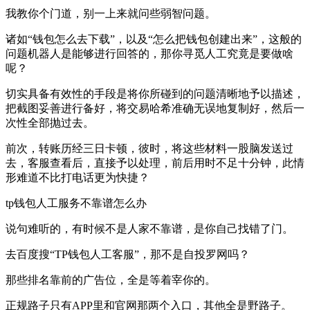
我教你个门道，别一上来就问些弱智问题。
诸如“钱包怎么去下载”，以及“怎么把钱包创建出来”，这般的
问题机器人是能够进行回答的，那你寻觅人工究竟是要做啥
呢？
切实具备有效性的手段是将你所碰到的问题清晰地予以描述，
把截图妥善进行备好，将交易哈希准确无误地复制好，然后一
次性全部抛过去。
前次，转账历经三日卡顿，彼时，将这些材料一股脑发送过
去，客服查看后，直接予以处理，前后用时不足十分钟，此情
形难道不比打电话更为快捷？
tp钱包人工服务不靠谱怎么办
说句难听的，有时候不是人家不靠谱，是你自己找错了门。
去百度搜“TP钱包人工客服”，那不是自投罗网吗？
那些排名靠前的广告位，全是等着宰你的。
正规路子只有APP里和官网那两个入口，其他全是野路子。