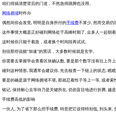
咱们得搞清楚背后的门道，不然急得跳脚也没用。
网络拥堵
时咋办
偶然间你会发觉, 明明是自身所付的
手续费
不算少, 然而交易
这件事情大概是正好碰到网络处于高峰时期了, 众多人一起朝着
这时候你只能干着急，或者换个时间段再试试。
别信那些说能“加速”的黑话，大多数时候就是玄学。
你需要去掌握学会查看区块确认数, 要是那个数字没有往上升上
碰到这种情形, 我通常会建议你, 先去核查一下链上的状态, 
要是的确是源于网络拥堵不堪, 那就忍着性子等上一等, 或者
铭记, 保持耐心去等待乃是关键所在, 切勿盲目地进行折腾, 
手续费高低的影响
一伙人, 为了省下那么些手续费, 特意把它设得特别低, 到头来