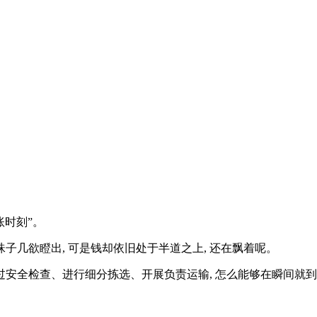
账时刻”。
珠子几欲瞪出, 可是钱却依旧处于半道之上, 还在飘着呢。
得经过安全检查、进行细分拣选、开展负责运输, 怎么能够在瞬间就到