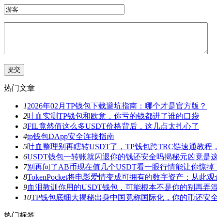
热门文章
1
2026年02月TP钱包下载避坑指南：哪个才是官方版？
2
吐血实测TP钱包和欧意，你亏的钱都进了谁的口袋
3
FIL竟然值这么多USDT价格背后，这几点太扎心了
4
tp钱包DApp安全连接指南
5
吐血整理别再瞎转USDT了，TP钱包跨TRC链速通教
6
USDT钱包一转账就闪退你的钱还安全吗揭秘元凶竟是
7
别再问了AB币现在值几个USDT看一眼行情能让你惊掉
8
TokenPocket将电影爱情变成可拥有的数字资产：从
9
血泪教训你用的USDT钱包，可能根本不是你的别再弄
10
TP钱包底细大揭秘出身中国竟称国际化，你的币还安
热门标签