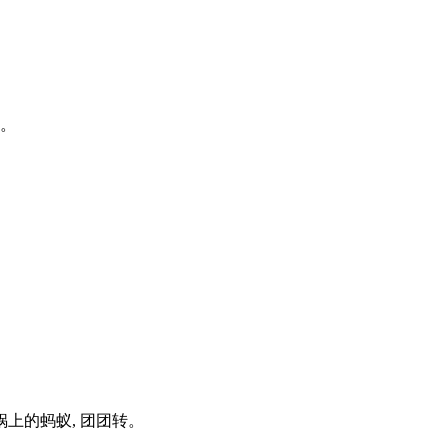
速。
锅上的蚂蚁, 团团转。