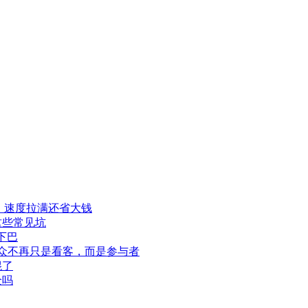
程，速度拉满还省大钱
这些常见坑
下巴
此观众不再只是看客，而是参与者
混了
全吗