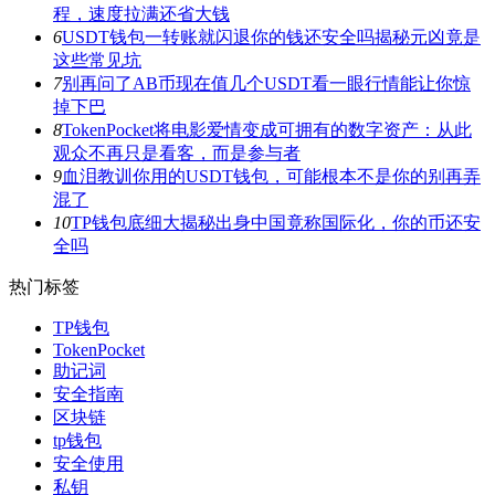
程，速度拉满还省大钱
6
USDT钱包一转账就闪退你的钱还安全吗揭秘元凶竟是
这些常见坑
7
别再问了AB币现在值几个USDT看一眼行情能让你惊
掉下巴
8
TokenPocket将电影爱情变成可拥有的数字资产：从此
观众不再只是看客，而是参与者
9
血泪教训你用的USDT钱包，可能根本不是你的别再弄
混了
10
TP钱包底细大揭秘出身中国竟称国际化，你的币还安
全吗
热门标签
TP钱包
TokenPocket
助记词
安全指南
区块链
tp钱包
安全使用
私钥