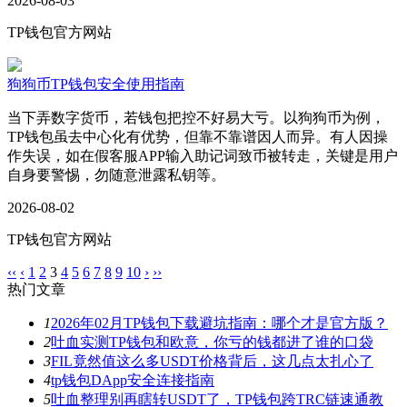
2026-08-03
TP钱包官方网站
狗狗币TP钱包安全使用指南
当下弄数字货币，若钱包把控不好易大亏。以狗狗币为例，
TP钱包虽去中心化有优势，但靠不靠谱因人而异。有人因操
作失误，如在假客服APP输入助记词致币被转走，关键是用户
自身要警惕，勿随意泄露私钥等。
2026-08-02
TP钱包官方网站
‹‹
‹
1
2
3
4
5
6
7
8
9
10
›
››
热门文章
1
2026年02月TP钱包下载避坑指南：哪个才是官方版？
2
吐血实测TP钱包和欧意，你亏的钱都进了谁的口袋
3
FIL竟然值这么多USDT价格背后，这几点太扎心了
4
tp钱包DApp安全连接指南
5
吐血整理别再瞎转USDT了，TP钱包跨TRC链速通教